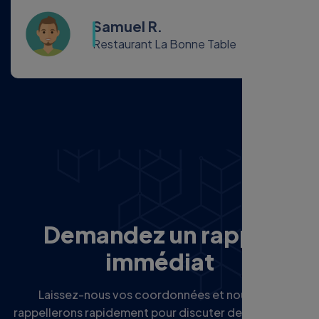
Samuel R.
Restaurant La Bonne Table
D
e
m
a
n
d
e
z
u
n
r
a
p
p
e
l
i
m
m
é
d
i
a
t
Laissez-nous vos coordonnées et nous vous
rappellerons rapidement pour discuter de vos projets
digitaux.