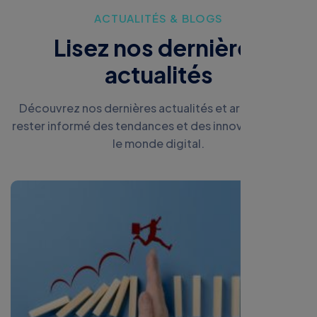
A
C
T
U
A
L
I
T
É
S
&
B
L
O
G
S
L
i
s
e
z
n
o
s
d
e
r
n
i
è
r
e
s
a
c
t
u
a
l
i
t
é
s
Découvrez nos dernières actualités et articles pour
rester informé des tendances et des innovations dans
le monde digital.