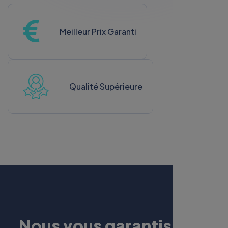
Meilleur Prix Garanti
Qualité Supérieure
N
o
u
s
v
o
u
s
g
a
r
a
n
t
i
s
s
o
n
s