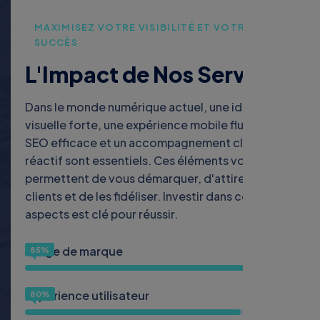
MAXIMISEZ VOTRE VISIBILITÉ ET VOTRE
SUCCÈS
L'Impact de Nos Services
Dans le monde numérique actuel, une identité
visuelle forte, une expérience mobile fluide, un
SEO efficace et un accompagnement client
réactif sont essentiels. Ces éléments vous
permettent de vous démarquer, d'attirer des
clients et de les fidéliser. Investir dans ces
aspects est clé pour réussir.
Image de marque
85%
Expérience utilisateur
80%