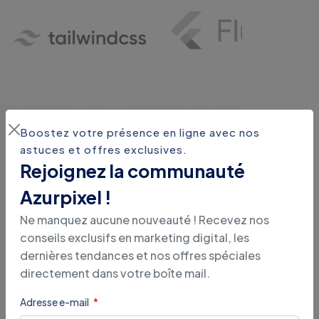
Boostez votre présence en ligne avec nos
astuces et offres exclusives.
Rejoignez la communauté
CE QUE NOUS FAISONS POUR VOUS
Azurpixel !
N
o
u
s
v
o
u
s
i
n
s
p
i
r
o
n
s
e
t
Ne manquez aucune nouveauté ! Recevez nos
v
o
u
s
o
f
f
r
o
n
s
u
n
e
g
a
m
m
e
conseils exclusifs en marketing digital, les
d
e
s
e
r
v
i
c
e
s
v
a
r
i
é
s
dernières tendances et nos offres spéciales
directement dans votre boîte mail.
Adresse e-mail
VOIR TOUS LES SERVICES