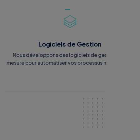
utilisateur intuitive. Chaque fonctionnalité est conçue
pour répondre aux attentes de vos utilisateurs,
intégrant les dernières technologies pour assurer
performance et sécurité.
Logiciels de Gestion
Nous développons des logiciels de gestion sur-
mesure pour automatiser vos processus métiers, que
ce soit pour la gestion de projet, la comptabilité ou la
relation client. Grâce à une interface conviviale et des
rapports analytiques, vous aurez un contrôle total sur
vos opérations, facilitant ainsi une prise de décision
rapide et éclairée.