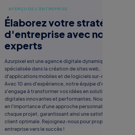
APERÇU DE L'ENTREPRISE
É
l
a
b
o
r
e
z
v
o
t
r
e
s
t
r
a
t
é
g
i
e
d
'
e
n
t
r
e
p
r
i
s
e
a
v
e
c
n
o
s
e
x
p
e
r
t
s
Azurpixel est une agence digitale dynamique
spécialisée dans la création de sites web,
d'applications mobiles et de logiciels sur-mesure.
Avec 10 ans d'expérience, notre équipe d'experts
s'engage à transformer vos idées en solutions
digitales innovantes et performantes. Nous croyons
en l'importance d'une approche personnalisée pour
chaque projet, garantissant ainsi une satisfaction
client optimale. Rejoignez-nous pour propulser votre
entreprise vers le succès !