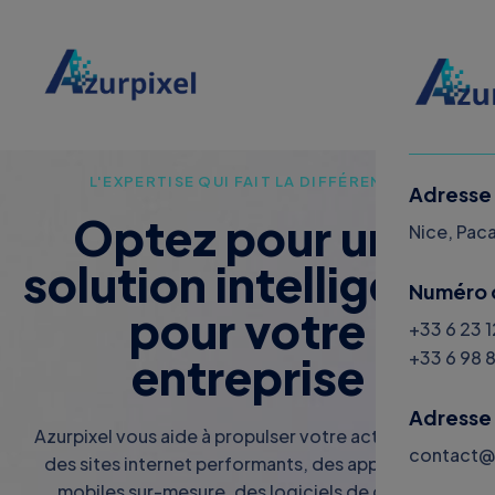
L'EXPERTISE QUI FAIT LA DIFFÉRENCE
Adresse
Optez pour une
Menu
Nice, Pac
solution intelligente
Accue
Numéro 
pour votre
+33 6 23 
Servi
+33 6 98 
entreprise
Articl
Adresse
Azurpixel vous aide à propulser votre activité avec
À pro
contact@a
des sites internet performants, des applications
Cont
mobiles sur-mesure, des logiciels de gestion