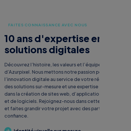
FAITES CONNAISSANCE AVEC NOUS
1
0
a
n
s
d
'
e
x
p
e
r
t
i
s
e
e
n
s
o
l
u
t
i
o
n
s
d
i
g
i
t
a
l
e
s
Découvrez l’histoire, les valeurs et l’équipe
d’Azurpixel. Nous mettons notre passion pour
l’innovation digitale au service de votre réussite, avec
des solutions sur-mesure et une expertise éprouvée
dans la création de sites web, d’applications mobiles
et de logiciels. Rejoignez-nous dans cette aventure
et faites grandir votre projet avec des partenaires de
confiance.
Identité visuelle sur mesure