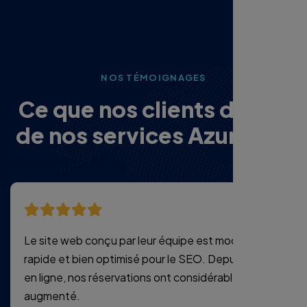
NOS TÉMOIGNAGES
C
e
q
u
e
n
o
s
c
l
i
e
n
t
s
d
i
s
e
n
t
d
e
n
o
s
s
e
r
v
i
c
e
s
A
z
u
r
p
i
x
e
l
Le site web conçu par leur équipe est moderne,
rapide et bien optimisé pour le SEO. Depuis sa mise
en ligne, nos réservations ont considérablement
augmenté.