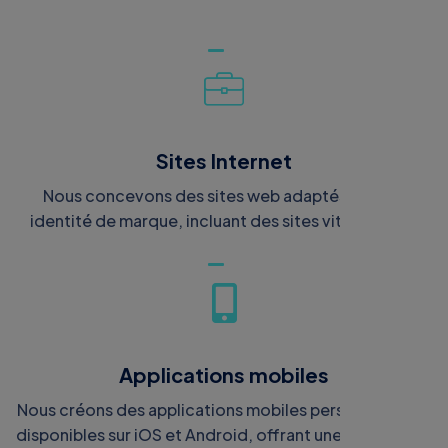
Sites Internet
Nous concevons des sites web adaptés à votre
identité de marque, incluant des sites vitrines pour
présenter votre activité, des sites e-commerce pour
vendre vos produits, ainsi que des sites de réservation
pour des commerces tels que des salons de coiffure,
restaurants, et autres services.
Applications mobiles
Nous créons des applications mobiles personnalisées,
disponibles sur iOS et Android, offrant une expérience