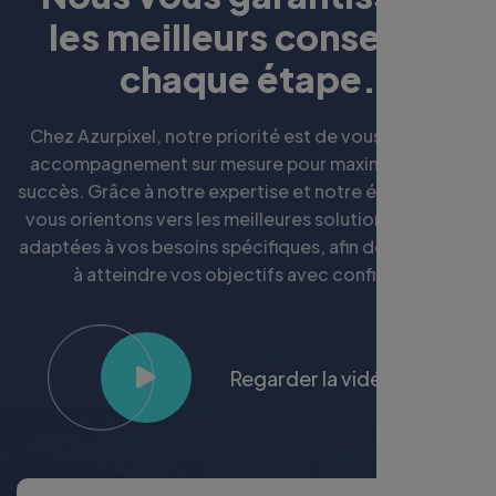
l
e
s
m
e
i
l
l
e
u
r
s
c
o
n
s
e
i
l
s
à
c
h
a
q
u
e
é
t
a
p
e
.
Chez Azurpixel, notre priorité est de vous fournir un
accompagnement sur mesure pour maximiser votre
succès. Grâce à notre expertise et notre écoute, nous
vous orientons vers les meilleures solutions digitales
adaptées à vos besoins spécifiques, afin de vous aider
à atteindre vos objectifs avec confiance.
Regarder la vidéo