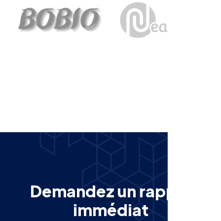
D
e
m
a
n
d
e
z
u
n
r
a
p
p
e
l
i
m
m
é
d
i
a
t