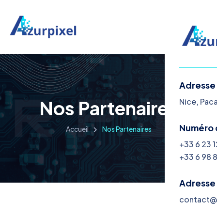
Adresse
Nos Partenaires
Nice, Pac
Numéro 
Accueil
Nos Partenaires
+33 6 23 
+33 6 98 
Adresse
contact@a