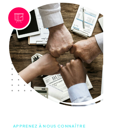
A
P
P
R
E
N
E
Z
À
N
O
U
S
C
O
N
N
A
Î
T
R
E