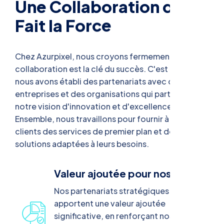
U
n
e
C
o
l
l
a
b
o
r
a
t
i
o
n
q
u
i
F
a
i
t
l
a
F
o
r
c
e
Chez Azurpixel, nous croyons fermement que la
collaboration est la clé du succès. C'est pourquoi
nous avons établi des partenariats avec des
entreprises et des organisations qui partagent
notre vision d'innovation et d'excellence.
Ensemble, nous travaillons pour fournir à nos
clients des services de premier plan et des
solutions adaptées à leurs besoins.
Valeur ajoutée pour nos Clients
Nos partenariats stratégiques
apportent une valeur ajoutée
significative, en renforçant nos