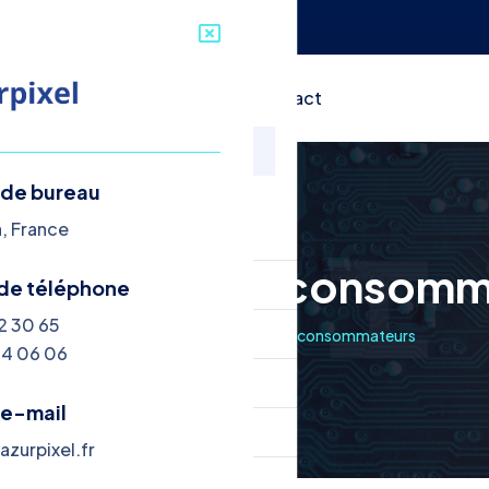
Articles
À propos
Contact
 de bureau
nu
a, France
rtement des consomm
cueil
de téléphone
12 30 65
rvices
Accueil
comportement des consommateurs
84 06 06
ticles
 e-mail
propos
zurpixel.fr
ntact